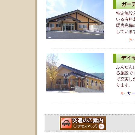
ガー
特定施設
いる有料
暖房完備
していま
デイ
ふんだん
る施設で
で充実し
ります。
サ