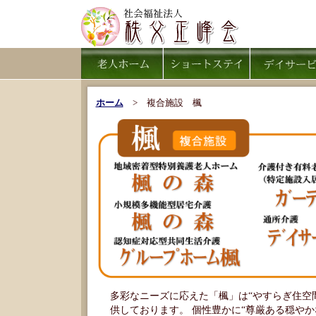
ホーム
> 複合施設 楓
多彩なニーズに応えた「楓」は“やすらぎ住空
供しております。 個性豊かに“尊厳ある穏や