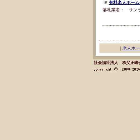
有料老人ホーム
落札業者： サンセ
｜
老人ホー
社会福祉法人 秩父正峰