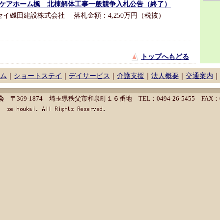
ケアホーム楓 北棟解体工事一般競争入札公告（終了）
イ磯田建設株式会社 落札金額：4,250万円（税抜）
トップへもどる
ム
｜
ショートステイ
｜
デイサービス
｜
介護支援
｜
法人概要
｜
交通案内
｜
会
〒369-1874 埼玉県秩父市和泉町１６番地 TEL：0494-26-5455 FAX：049